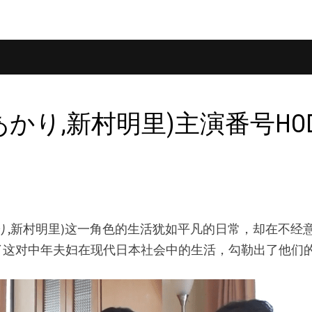
a,新村あかり,新村明里)主演番号H
mura,新村あかり,新村明里)这一角色的生活犹如平凡的日常
了这对中年夫妇在现代日本社会中的生活，勾勒出了他们