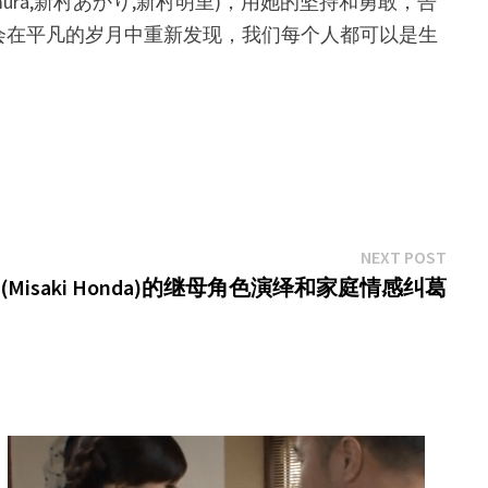
imura,新村あかり,新村明里)，用她的坚持和勇敢，告
会在平凡的岁月中重新发现，我们每个人都可以是生
Next
NEXT POST
post:
(Misaki Honda)的继母角色演绎和家庭情感纠葛