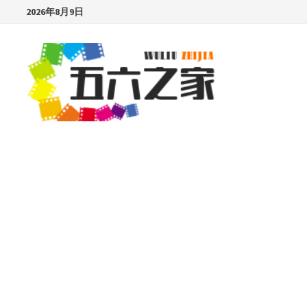
Skip
2026年8月9日
to
content