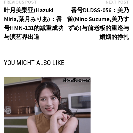
文
Previous
N
PREVIOUS POST
NEXT POST
post:
p
叶月美梨亚(Hazuki
番号DLDSS-056：美乃
章
Miria,葉月みりあ)：番
雀(Mino Suzume,美乃す
导
号HMN-131的减重成功
ずめ)与前老板的重逢与
航
与演艺界出道
婚姻的挣扎
YOU MIGHT ALSO LIKE