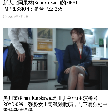
新人北岡果林(Kitaoka Karin)的FIRST
IMPRESSION：番号IPZZ-285
2024年4月7日
黑川堇(Kirara Kurokawa,黒川すみれ)主演番号
ROYD-099：强势女上司孤独脆弱，与下属独处中
重拾爱情温暖