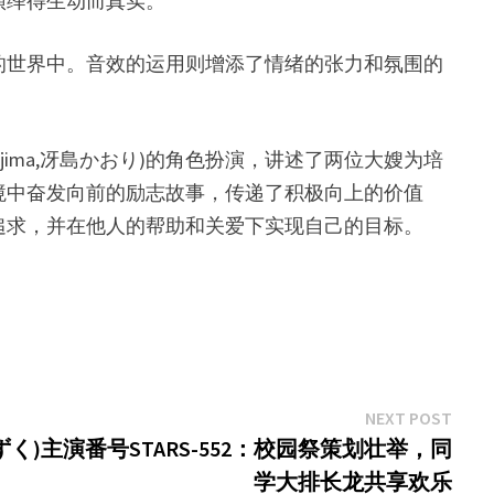
演绎得生动而真实。
的世界中。音效的运用则增添了情绪的张力和氛围的
 Saejima,冴島かおり)的角色扮演，讲述了两位大嫂为培
境中奋发向前的励志故事，传递了积极向上的价值
追求，并在他人的帮助和关爱下实现自己的目标。
Next
NEXT POST
post:
しずく)主演番号STARS-552：校园祭策划壮举，同
学大排长龙共享欢乐