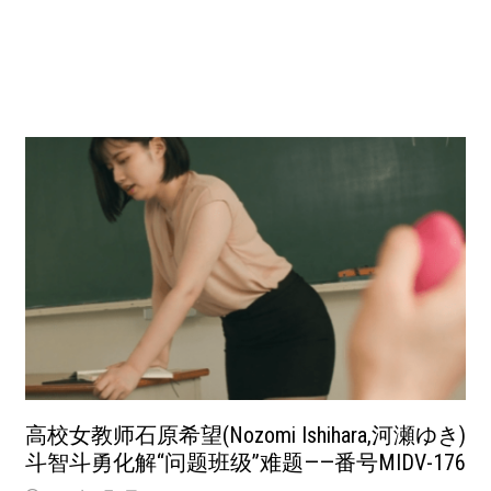
高校女教师石原希望(Nozomi Ishihara,河瀬ゆき)
斗智斗勇化解“问题班级”难题——番号MIDV-176