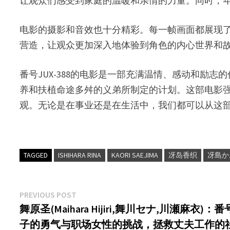
让观众们感受到家庭的温暖和亲情的力量。同时，
电影的摄影和音效也十分精彩。每一帧画面都展现
营造，让观众更加深入地体验到角色的内心世界和
番号JUX-388的电影是一部充满温情、感动和励志的作品。
养和扶植命途多舛的义弟所制定的计划。这部电影
观。无论是在事业还是在生活中，我们都可以从这
TAGGED
ISHIHARA RINA
KAORI SAEJIMA
冴岛香织
冴島か
文
Previous
PREVIOUS POST
post:
舞原圣(Maihara Hijiri,舞川セナ,川瀬麻衣)：
章
子的勇气与职场女性的挑战，拯救丈夫工作的