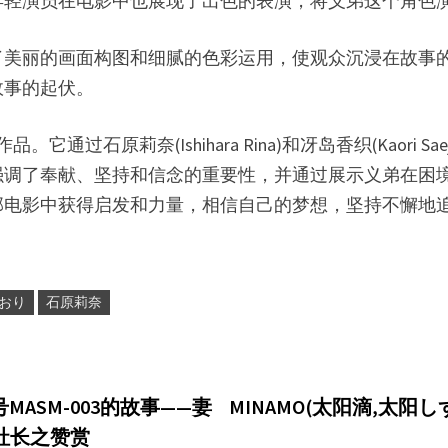
年轻演员在电影中也展现了出色的表演，将义弟这个角色
了美丽的画面构图和细腻的色彩运用，使观众沉浸在故事
故事的起伏。
它通过石原莉奈(Ishihara Rina)和冴岛香织(Kaori
强调了奉献、坚持和信念的重要性，并通过展示义弟在困
部电影中获得启发和力量，相信自己的梦想，坚持不懈地
おり
石原莉奈
番号MASM-003的故事——妻
MINAMO(太阳滴,太阳
社长之赞赏