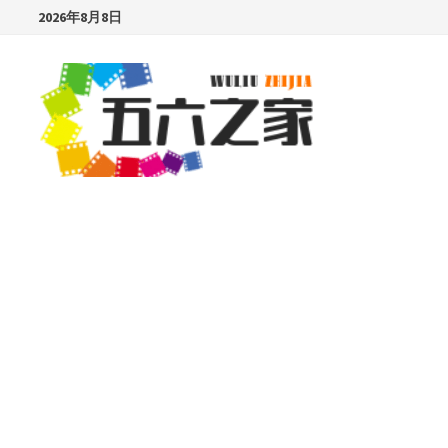
Skip
2026年8月8日
to
content