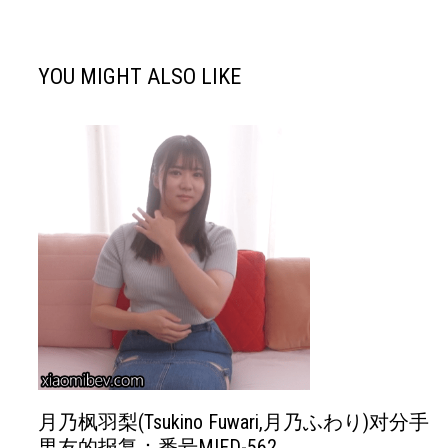
导
航
YOU MIGHT ALSO LIKE
月乃枫羽梨(Tsukino Fuwari,月乃ふわり)对分手
男友的报复：番号MIFD-562