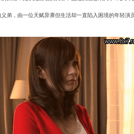
的义弟，由一位天赋异禀但生活却一直陷入困境的年轻演