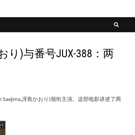
冴島かおり)与番号JUX-388：两
ri Saejima,冴島かおり)领衔主演。这部电影讲述了两