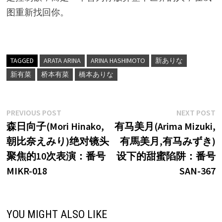
图重新找回你。
TAGGED
ARATA ARINA
ARINA HASHIMOTO
新ありな
新有菜
桥本有菜
橋本ありな
文
Previous
N
PREVIOUS POST
NEXT POST
post:
p
森日向子(Mori Hinako,
有马美月(Arima Mizuki,
章
朝比奈えみり)绝对镜头
有馬美月,有马みずき)
导
聚焦的10次表演：番号
设下的甜蜜陷阱：番号
航
MIKR-018
SAN-367
YOU MIGHT ALSO LIKE