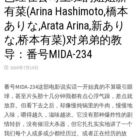
有菜(Arina Hashimoto,橋本
ありな,Arata Arina,新あり
な,桥本有菜)对弟弟的教
导：番号MIDA-234
2025年7月15日
番号MIDA-234这部电影说实话一开始真的不算吸引眼
球，甚至片头那十几分钟我都有点心浮气躁，差点就
放弃。但看下去之后，却像慢炖锅里的牛肉，慢慢地
入味，嚼得越久，滋味越浓。它没有那种爆炸性的剧
情转折，没有催泪大杀器，但它扎扎实实地讲了一个
我们每个人或多或少都经历过、或者正在经历的故