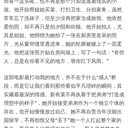
而喜一这头呢，也不再是那个只知道逃避现实的小
孩。他开始帮姐姐买菜、打扫卫生、分担家务，虽然
常常忘了洗袜子，但至少没再把家当成旅馆。他依然
爱拍照，却不再只是拍夕阳和街猫。他开始拍人，尤
其是姐姐。他悄悄为她拍了一张在厨房里发呆的照
片，光从窗帘缝里透进来，她的轮廓被镀上了一层柔
光。他把这张照片贴在房间墙上，写了一句话：“有些
人，总是在你看不见的地方，替你扛下风雨。”
这部电影最打动我的地方，并不在于什么“感人”桥
段，而是它让我们看到那些看似平凡琐碎的瞬间，其
实藏着最深的情感。新有菜不再执着于把弟弟“打造成
理想中的样子”，她开始接受弟弟作为一个独立个体的
存在，也开始慢慢放过自己。她不再自责当年没能出
国留学，不再怨恨父母“丢下”她一个人扛起整个家的