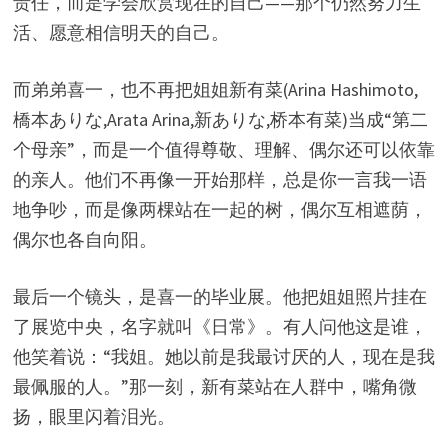
责任，而是学会欣赏现在的自己——那个仍然努力生
活、愿意相信明天的自己。
而弟弟喜一，也不再把姐姐新有菜(Arina Hashimoto,
橋本ありな,Arata Arina,新ありな,桥本有菜)当成“第二
个母亲”，而是一个值得尊敬、理解、偶尔还可以依靠
的亲人。他们不再像一开始那样，总是你一言我一语
地争吵，而是像两棵站在一起的树，偶尔互相遮荫，
偶尔也各自向阳。
最后一个镜头，是喜一的毕业展。他把姐姐照片挂在
了展览中央，名字就叫《日常》。有人问他这是谁，
他笑着说：“我姐。她以前是我最讨厌的人，现在是我
最佩服的人。”那一刻，新有菜站在人群中，嘴角微
扬，眼里闪着泪光。