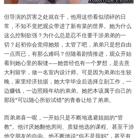
但导演的厉害之处就在于，他用这些看似琐碎的日
常，不知不觉把观众带进了新有菜的世界。她为什么
这么控制欲强？为什么总是忍不住要干涉弟弟的一
切？起初你会觉得她烦，太管了吧，弟弟只是想自由
一点而已，有那么难吗？但随着剧情推进，观众开始
看到她心里的裂缝——她曾经也有一个梦想，是去意
大利留学，做一名室内设计师。可是因为弟弟出生较
晚，家里经济拮据，她大学毕业后选择立刻工作，一
边赚钱，一边照顾年幼的弟弟。她把本该属于自己的
那段“可以随心所欲试错”的青春让给了弟弟。
而弟弟喜一呢，一开始只是不断地逃避姐姐的“管
教”。他讨厌她翻他房间、质疑他选的课程、甚至干涉
他交朋友的自由。他不断地说“你不是我妈”，甚至有