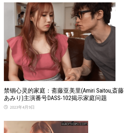
禁锢心灵的家庭：斋藤亚美里(Amiri Saitou,斎藤
あみり)主演番号DASS-102揭示家庭问题
2023年4月9日