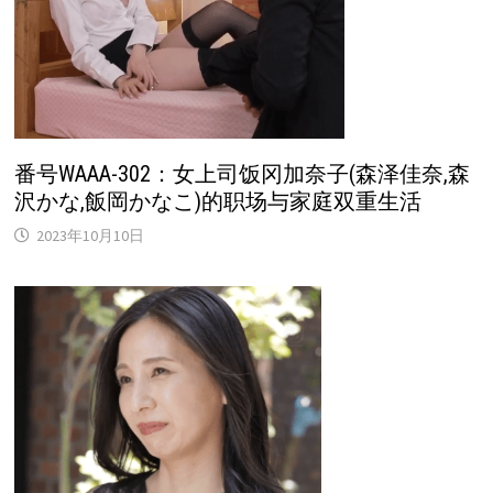
番号WAAA-302：女上司饭冈加奈子(森泽佳奈,森
沢かな,飯岡かなこ)的职场与家庭双重生活
2023年10月10日