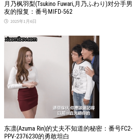
月乃枫羽梨(Tsukino Fuwari,月乃ふわり)对分手男
友的报复：番号MIFD-562
2025年1月6日
东凛(Azuma Rin)的丈夫不知道的秘密：番号FC2-
PPV-2376230的勇敢坦白