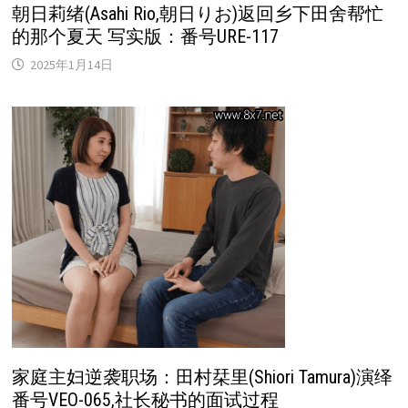
朝日莉绪(Asahi Rio,朝日りお)返回乡下田舍帮忙
的那个夏天 写实版：番号URE-117
2025年1月14日
家庭主妇逆袭职场：田村栞里(Shiori Tamura)演绎
番号VEO-065,社长秘书的面试过程