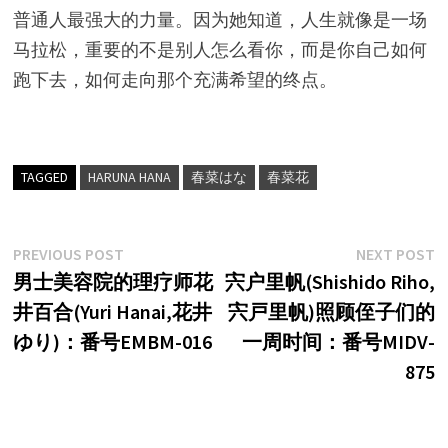
普通人最强大的力量。因为她知道，人生就像是一场
马拉松，重要的不是别人怎么看你，而是你自己如何
跑下去，如何走向那个充满希望的终点。
TAGGED
HARUNA HANA
春菜はな
春菜花
文
Previous
N
PREVIOUS POST
NEXT POST
post:
p
男士美容院的理疗师花
宍户里帆(Shishido Riho,
章
井百合(Yuri Hanai,花井
宍戸里帆)照顾侄子们的
导
ゆり)：番号EMBM-016
一周时间：番号MIDV-
航
875