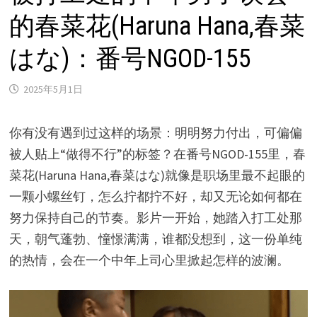
的春菜花(Haruna Hana,春菜
はな)：番号NGOD-155
2025年5月1日
你有没有遇到过这样的场景：明明努力付出，可偏偏
被人贴上“做得不行”的标签？在番号NGOD-155里，春
菜花(Haruna Hana,春菜はな)就像是职场里最不起眼的
一颗小螺丝钉，怎么拧都拧不好，却又无论如何都在
努力保持自己的节奏。影片一开始，她踏入打工处那
天，朝气蓬勃、憧憬满满，谁都没想到，这一份单纯
的热情，会在一个中年上司心里掀起怎样的波澜。