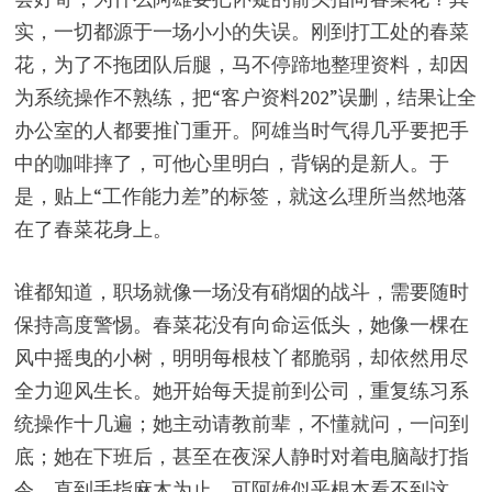
实，一切都源于一场小小的失误。刚到打工处的春菜
花，为了不拖团队后腿，马不停蹄地整理资料，却因
为系统操作不熟练，把“客户资料202”误删，结果让全
办公室的人都要推门重开。阿雄当时气得几乎要把手
中的咖啡摔了，可他心里明白，背锅的是新人。于
是，贴上“工作能力差”的标签，就这么理所当然地落
在了春菜花身上。
谁都知道，职场就像一场没有硝烟的战斗，需要随时
保持高度警惕。春菜花没有向命运低头，她像一棵在
风中摇曳的小树，明明每根枝丫都脆弱，却依然用尽
全力迎风生长。她开始每天提前到公司，重复练习系
统操作十几遍；她主动请教前辈，不懂就问，一问到
底；她在下班后，甚至在夜深人静时对着电脑敲打指
令，直到手指麻木为止。可阿雄似乎根本看不到这