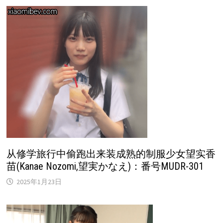
从修学旅行中偷跑出来装成熟的制服少女望实香
苗(Kanae Nozomi,望実かなえ)：番号MUDR-301
2025年1月23日