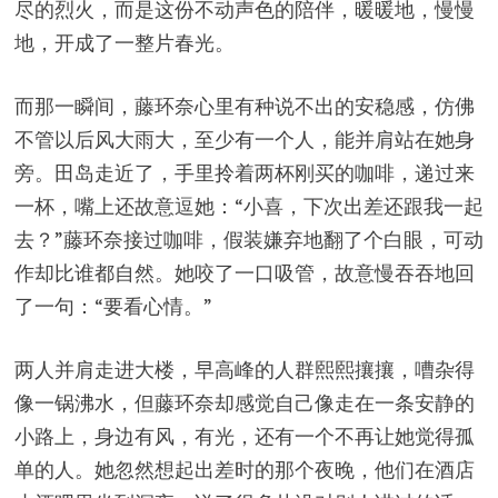
尽的烈火，而是这份不动声色的陪伴，暖暖地，慢慢
地，开成了一整片春光。
而那一瞬间，藤环奈心里有种说不出的安稳感，仿佛
不管以后风大雨大，至少有一个人，能并肩站在她身
旁。田岛走近了，手里拎着两杯刚买的咖啡，递过来
一杯，嘴上还故意逗她：“小喜，下次出差还跟我一起
去？”藤环奈接过咖啡，假装嫌弃地翻了个白眼，可动
作却比谁都自然。她咬了一口吸管，故意慢吞吞地回
了一句：“要看心情。”
两人并肩走进大楼，早高峰的人群熙熙攘攘，嘈杂得
像一锅沸水，但藤环奈却感觉自己像走在一条安静的
小路上，身边有风，有光，还有一个不再让她觉得孤
单的人。她忽然想起出差时的那个夜晚，他们在酒店