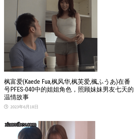
枫富爱(Kaede Fua,枫风华,枫芙爱,楓ふうあ)在番
号PFES-040中的姐姐角色，照顾妹妹男友七天的
温情故事
2023年6月18日