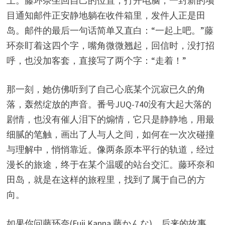
上。藤环奈坐回自己的位置，打开电脑，一封新的项
目通知邮件正安静地躺在收件箱里，发件人正是田
岛。邮件的最后一句话简单又直白：“一起上吧。”藤
环奈盯着这四个字，嘴角微微翘起，回信时，没打招
呼，也没加客套，直接写了两个字：“走着！”
那一刻，她仿佛听到了自己心底某个沉寂已久的角
落，轰然绽放的声音。番号JUQ-740没有大起大落的
剧情，也没有催人泪下的煽情，它只是静静地，用最
细腻的笔触，画出了人与人之间，如何在一次次碰撞
与理解中，悄悄靠近。像两条原本平行的轨道，经过
漫长的旅途，终于在某个温暖的站台交汇。藤环奈和
田岛，就是在这样的旅程里，找到了属于自己的方
向。
如果你问藤环奈(Fuji Kanna,藤かんな)，后来的故事