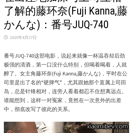
了解的藤环奈(Fuji Kanna,藤
かんな)：番号JUQ-740
2025年4月27日
番号JUQ-740这部电影，说起来就像一杯温吞却后劲
极强的清酒，第一口没什么特别，但喝着喝着，人就
醉了。女主角藤环奈(Fuji Kanna,藤かんな)，平时在公
司里是出了名的“硬脾气”，尤其跟她那个直属上司田
岛，总是针锋相对，连旁人看着都忍不住想离远点。
谁能想到，这样一对冤家，竟然在一次意外的出差
中，彻底改写了彼此的关系。