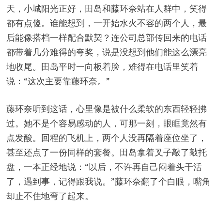
天，小城阳光正好，田岛和藤环奈站在人群中，笑得
都有点傻。谁能想到，一开始水火不容的两个人，最
后能像搭档一样配合默契？连公司总部传回来的电话
都带着几分难得的夸奖，说是没想到他们能这么漂亮
地收尾。田岛平时一向板着脸，难得在电话里笑着
说：“这次主要靠藤环奈。”
藤环奈听到这话，心里像是被什么柔软的东西轻轻拂
过。她不是个容易感动的人，可那一刻，眼眶竟然有
点发酸。回程的飞机上，两个人没再隔着座位坐了，
甚至还点了一份同样的套餐。田岛拿着叉子敲了敲托
盘，一本正经地说：“以后，不许再自己闷着头干活
了，遇到事，记得跟我说。”藤环奈翻了个白眼，嘴角
却止不住地弯了起来。