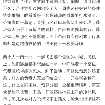
地方政府合作开发文旅小镇的计划。偏偏，项目启动
不久，合作方那边内部换了人，原先谈得好好的条件
统统推翻，眼看着好不容易铺垫的成果要打水漂了。
公司高层一着急，直接点名让田岛带队出差处理，藤
环奈因为手上有最全的资料，自然被硬拽着同行。藤
环奈心里那个不情愿啊，面上虽然答应得利索，行李
箱却是边踢边收拾的，恨不得下一秒就辞职。
两个人一南一北，一起飞去那个偏远的小城。飞机
上，他们连坐都不想坐在一起，中间隔着一个空位，
气氛尴尬得能冻死人。到了当地，问题比预想的还复
杂，对方的负责人完全不给面子，一开会就各种刁
难，什么合同条款、预算分配，全都重新谈判，简直
像是故意找茬。田岛一开始还维持着上司的冷静风
范，但几次被对方呛得说不出话来，脸色也渐渐挂不