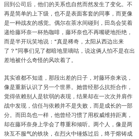
回到公司后，他们的关系也自然而然发生了变化。不
再是简单的上下级，也不是表面客套的同事，而更像
是一种战友的感觉。偶尔在茶水间碰到，田岛会笑着
递给藤环奈一杯热咖啡，藤环奈也不再嘴硬地拒绝，
而是半开玩笑地说：“真是稀奇，太阳从西边出来
了？”同事们见了都暗地里嘀咕，说这俩人怕不是在出
差地被什么奇怪的风吹着了。
其实谁都不知道，那段出差的日子，对藤环奈来说，
像是重新认识了另一个世界。她曾经那么抗拒合作，
觉得依赖别人是软弱的表现，结果却在一次次并肩作
战中发现，信任与依赖并不是失败，而是成长的一部
分。而田岛也一样，他曾经习惯了用权威维持距离，
却在藤环奈身上学会了尊重和倾听。两个人，像是两
块互不服气的铁块，在烈火中锤炼过后，终于熔铸成