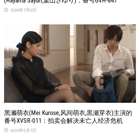
(Hayama Sayuri,葉山さゆり)：番号GVH-847
2026年7月6日
黑濑萌衣(Mei Kurose,风间萌衣,黒瀬芽衣)主演的
番号XVSR-011：拍卖会解决未亡人经济危机
2023年5月7日