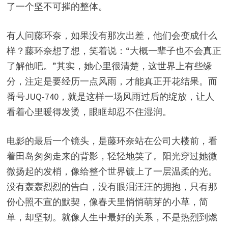
了一个坚不可摧的整体。
有人问藤环奈，如果没有那次出差，他们会变成什么
样？藤环奈想了想，笑着说：“大概一辈子也不会真正
了解他吧。”其实，她心里很清楚，这世界上有些缘
分，注定是要经历一点风雨，才能真正开花结果。而
番号JUQ-740，就是这样一场风雨过后的绽放，让人
看着心里暖得发烫，眼眶却忍不住湿润。
电影的最后一个镜头，是藤环奈站在公司大楼前，看
着田岛匆匆走来的背影，轻轻地笑了。阳光穿过她微
微扬起的发梢，像给整个世界镀上了一层温柔的光。
没有轰轰烈烈的告白，没有眼泪汪汪的拥抱，只有那
份心照不宣的默契，像春天里悄悄萌芽的小草，简
单，却坚韧。就像人生中最好的关系，不是热烈到燃