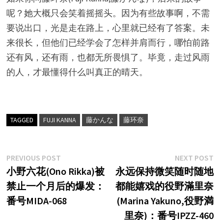
呢？她大概只会笑着摇摇头。因为有些故事啊，不需
要说出口，光是走在路上，心里就已经有了答案。未
来很长，但他们已经学会了怎样并肩而行，哪怕前路
还有风，还有雨，也都无所畏惧了。毕竟，走过风雨
的人，才最懂得什么叫真正的晴天。
TAGGED
FUJI KANNA
藤かんな
藤环奈
文
Previous
N
PREVIOUS POST
NEXT POST
post:
p
小野六花(Ono Rikka)被
永远保持微笑随时随地
章
禁止一个月后的爆发：
都能嬉戏的役野滿里奈
导
番号MIDA-068
(Marina Yakuno,役野満
航
里奈)：番号IPZZ-460