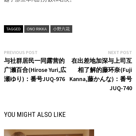
TAGGED
ONO RIKKA
小野六花
文
Previous
N
PREVIOUS POST
NEXT POST
post:
p
与社群居民一同露营的
在出差地加深与上司互
章
广濑百合(Hirose Yuri,広
相了解的藤环奈(Fuji
导
瀬ゆり)：番号JUQ-976
Kanna,藤かんな)：番号
航
JUQ-740
YOU MIGHT ALSO LIKE