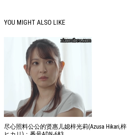
YOU MIGHT ALSO LIKE
尽心照料公公的贤惠儿媳梓光莉(Azusa Hikari,梓
ヒカリ)：番号ADN-683