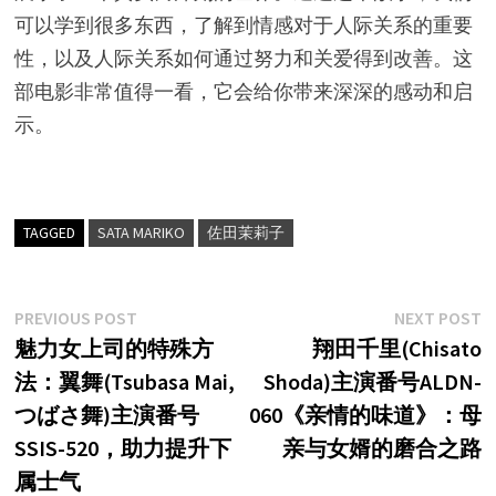
可以学到很多东西，了解到情感对于人际关系的重要
性，以及人际关系如何通过努力和关爱得到改善。这
部电影非常值得一看，它会给你带来深深的感动和启
示。
TAGGED
SATA MARIKO
佐田茉莉子
文
Previous
N
PREVIOUS POST
NEXT POST
post:
p
魅力女上司的特殊方
翔田千里(Chisato
章
法：翼舞(Tsubasa Mai,
Shoda)主演番号ALDN-
导
つばさ舞)主演番号
060《亲情的味道》：母
航
SSIS-520，助力提升下
亲与女婿的磨合之路
属士气