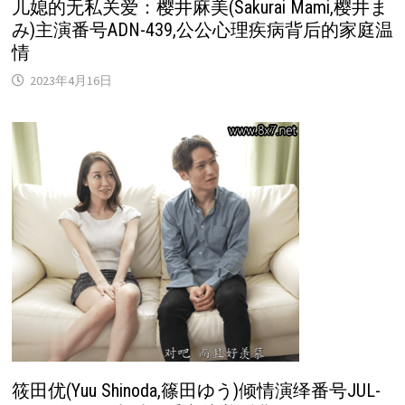
儿媳的无私关爱：樱井麻美(Sakurai Mami,樱井ま
み)主演番号ADN-439,公公心理疾病背后的家庭温
情
2023年4月16日
筱田优(Yuu Shinoda,篠田ゆう)倾情演绎番号JUL-