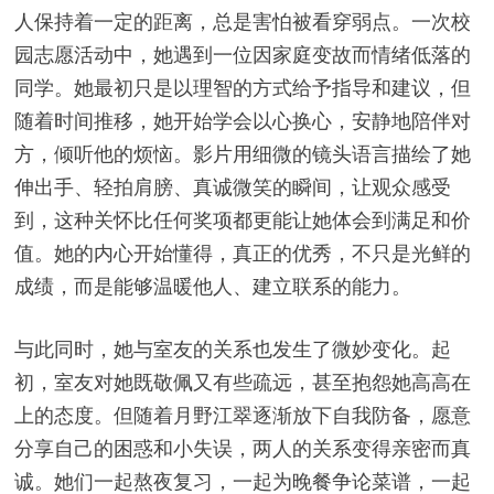
人保持着一定的距离，总是害怕被看穿弱点。一次校
园志愿活动中，她遇到一位因家庭变故而情绪低落的
同学。她最初只是以理智的方式给予指导和建议，但
随着时间推移，她开始学会以心换心，安静地陪伴对
方，倾听他的烦恼。影片用细微的镜头语言描绘了她
伸出手、轻拍肩膀、真诚微笑的瞬间，让观众感受
到，这种关怀比任何奖项都更能让她体会到满足和价
值。她的内心开始懂得，真正的优秀，不只是光鲜的
成绩，而是能够温暖他人、建立联系的能力。
与此同时，她与室友的关系也发生了微妙变化。起
初，室友对她既敬佩又有些疏远，甚至抱怨她高高在
上的态度。但随着月野江翠逐渐放下自我防备，愿意
分享自己的困惑和小失误，两人的关系变得亲密而真
诚。她们一起熬夜复习，一起为晚餐争论菜谱，一起