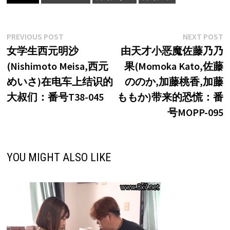
文
Previous
N
PREVIOUS POST
NEXT POST
post:
p
女学生西元明沙
由天才小恶魔佐藤乃乃
章
(Nishimoto Meisa,西元
果(Momoka Kato,佐藤
导
めいさ)在电车上结识的
ののか,加藤桃香,加藤
航
大叔们：番号T38-045
ももか)带来的恐慌：番
号MOPP-095
YOU MIGHT ALSO LIKE