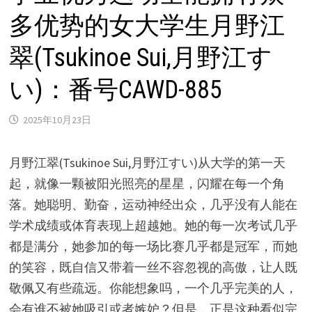
多优势的女大学生月野江
翠(Tsukinoe Sui,月野江す
い)：番号CAWD-885
2025年10月23日
月野江翠(Tsukinoe Sui,月野江すい)从大学的第一天
起，就像一颗被阳光照亮的星星，闪耀在每一个角
落。她聪明、勤奋，运动神经出众，几乎没有人能在
学术成绩或体育表现上超越她。她的每一次考试几乎
都是满分，她参加的每一场比赛几乎都是冠军，而她
的笑容，既自信又带着一丝不容忽视的高傲，让人既
敬佩又有些疏远。你能想象吗，一个几乎完美的人，
会有谁不被她吸引或者嫉妒？但是，正是这种看似完