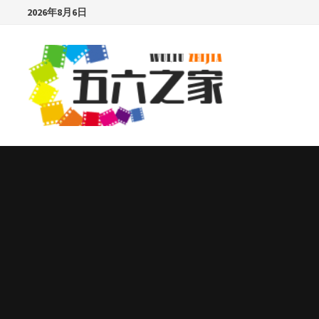
Skip
2026年8月6日
to
content