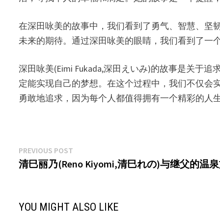
在深田咏美的故事中，我们看到了勇气、智慧、坚
未来的期待。通过深田咏美的眼睛，我们看到了一
深田咏美(Eimi Fukada,深田えいみ)的故
定能实现自己的梦想。在这个过程中，我们不仅会
勇敢地追求，因为每个人都值得拥有一个精彩的人
文
Previous
PREVIOUS POST
post:
清巳丽乃(Reno Kiyomi,清巳れの)与继父的温泉
章
导
航
YOU MIGHT ALSO LIKE