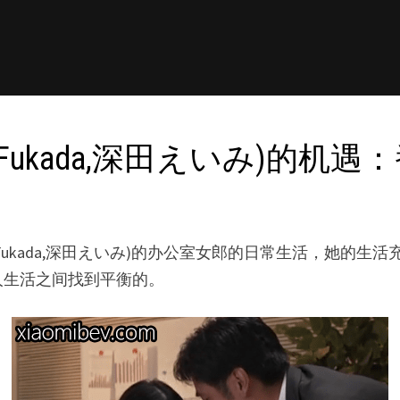
ukada,深田えいみ)的机遇：番号
 Fukada,深田えいみ)的办公室女郎的日常生活，她的
人生活之间找到平衡的。