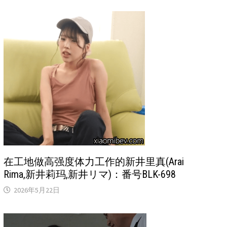
在工地做高强度体力工作的新井里真(Arai
Rima,新井莉玛,新井リマ)：番号BLK-698
2026年5月22日