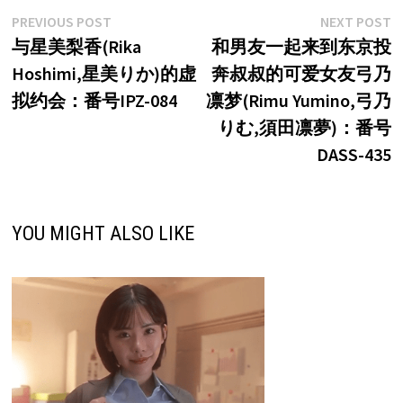
文
Previous
N
PREVIOUS POST
NEXT POST
post:
p
与星美梨香(Rika
和男友一起来到东京投
章
Hoshimi,星美りか)的虚
奔叔叔的可爱女友弓乃
导
拟约会：番号IPZ-084
凛梦(Rimu Yumino,弓乃
航
りむ,須田凛夢)：番号
DASS-435
YOU MIGHT ALSO LIKE