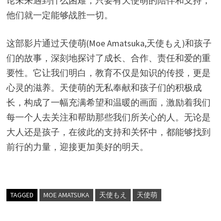
论未来遇到什么困难，只要有天使萌的陪伴和支持，
他们就一定能够战胜一切。
这部影片通过天使萌(Moe Amatsuka,天使もえ)和孩子
们的故事，深刻地探讨了成长、合作、责任和爱的重
要性。它让我们明白，教育不仅是知识的传授，更是
心灵的滋养。天使萌的无私奉献和孩子们的积极成
长，构成了一幅充满希望和温暖的画面，激励着我们
每一个人去关注和帮助那些我们所关心的人。无论是
大人还是孩子，在彼此的支持和关怀中，都能够找到
前行的力量，迎接更加美好的明天。
TAGGED
MOE AMATSUKA
天使もえ
天使萌