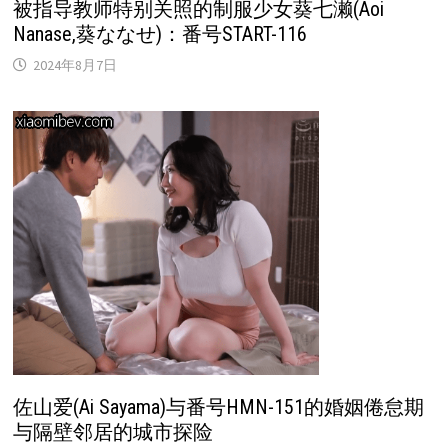
被指导教师特别关照的制服少女葵七濑(Aoi
Nanase,葵ななせ)：番号START-116
2024年8月7日
佐山爱(Ai Sayama)与番号HMN-151的婚姻倦怠期
与隔壁邻居的城市探险