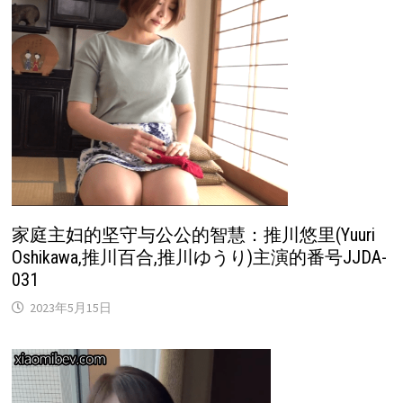
家庭主妇的坚守与公公的智慧：推川悠里(Yuuri
Oshikawa,推川百合,推川ゆうり)主演的番号JJDA-
031
2023年5月15日