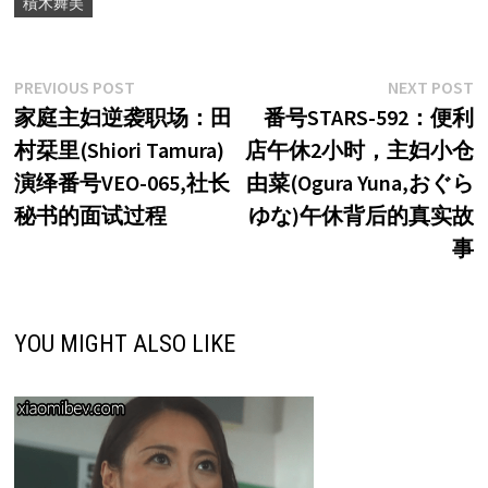
積木舞美
文
Previous
N
PREVIOUS POST
NEXT POST
post:
p
家庭主妇逆袭职场：田
番号STARS-592：便利
章
村栞里(Shiori Tamura)
店午休2小时，主妇小仓
导
演绎番号VEO-065,社长
由菜(Ogura Yuna,おぐら
航
秘书的面试过程
ゆな)午休背后的真实故
事
YOU MIGHT ALSO LIKE