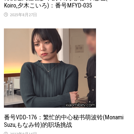
Koiro,夕木こいろ)：番号MFYD-035
2025年8月27日
番号VDD-176：繁忙的中心秘书萌波铃(Monami
Suzu,もなみ铃)的职场挑战