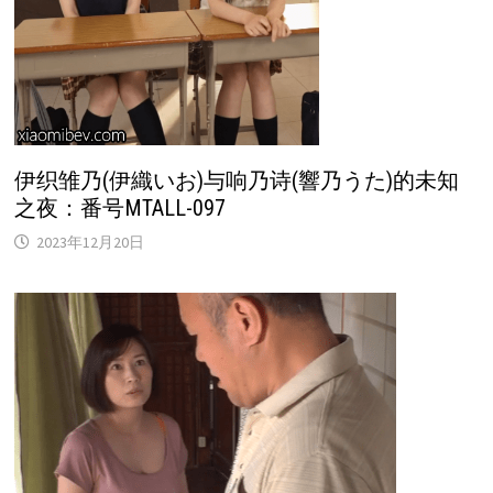
伊织雏乃(伊織いお)与响乃诗(響乃うた)的未知
之夜：番号MTALL-097
2023年12月20日