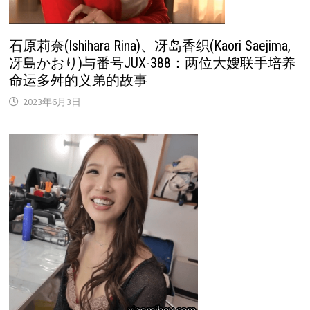
石原莉奈(Ishihara Rina)、冴岛香织(Kaori Saejima,
冴島かおり)与番号JUX-388：两位大嫂联手培养
命运多舛的义弟的故事
2023年6月3日