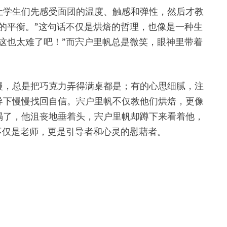
让学生们先感受面团的温度、触感和弹性，然后才教
的平衡。”这句话不仅是烘焙的哲理，也像是一种生
这也太难了吧！”而宍户里帆总是微笑，眼神里带着
漫，总是把巧克力弄得满桌都是；有的心思细腻，注
导下慢慢找回自信。宍户里帆不仅教他们烘焙，更像
塌了，他沮丧地垂着头，宍户里帆却蹲下来看着他，
不仅是老师，更是引导者和心灵的慰藉者。