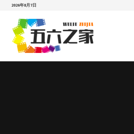
Skip
2026年8月7日
to
content