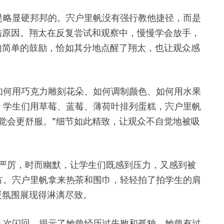
是略显硬邦邦的。宍户里帆没有强行教他捷径，而是
结原因。翔太在反复尝试和观察中，慢慢学会放手，
句简单的鼓励，恰如其分地点醒了翔太，也让观众感
如何用巧克力雕刻花朵、如何调制颜色、如何用水果
，学生们用草莓、蓝莓、薄荷叶排列蛋糕，宍户里帆
觉会更舒服。”细节如此精致，让观众不自觉地被吸
而严厉，时而幽默，让学生们既感到压力，又感到被
方。宍户里帆拿来热茶和围巾，轻轻拍了拍学生的肩
暖氛围展现得淋漓尽致。
几次闪回，揭示了她曾经历过失败和孤独。她曾有过