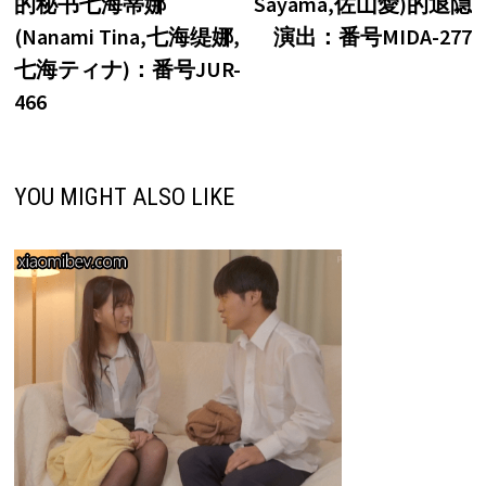
的秘书七海蒂娜
Sayama,佐山愛)的退隐
导
(Nanami Tina,七海缇娜,
演出：番号MIDA-277
航
七海ティナ)：番号JUR-
466
YOU MIGHT ALSO LIKE