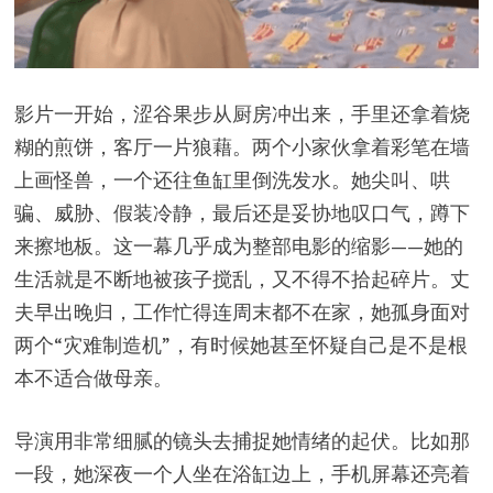
影片一开始，涩谷果步从厨房冲出来，手里还拿着烧
糊的煎饼，客厅一片狼藉。两个小家伙拿着彩笔在墙
上画怪兽，一个还往鱼缸里倒洗发水。她尖叫、哄
骗、威胁、假装冷静，最后还是妥协地叹口气，蹲下
来擦地板。这一幕几乎成为整部电影的缩影——她的
生活就是不断地被孩子搅乱，又不得不拾起碎片。丈
夫早出晚归，工作忙得连周末都不在家，她孤身面对
两个“灾难制造机”，有时候她甚至怀疑自己是不是根
本不适合做母亲。
导演用非常细腻的镜头去捕捉她情绪的起伏。比如那
一段，她深夜一个人坐在浴缸边上，手机屏幕还亮着