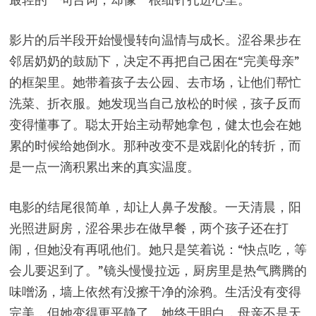
影片的后半段开始慢慢转向温情与成长。涩谷果步在
邻居奶奶的鼓励下，决定不再把自己困在“完美母亲”
的框架里。她带着孩子去公园、去市场，让他们帮忙
洗菜、折衣服。她发现当自己放松的时候，孩子反而
变得懂事了。聪太开始主动帮她拿包，健太也会在她
累的时候给她倒水。那种改变不是戏剧化的转折，而
是一点一滴积累出来的真实温度。
电影的结尾很简单，却让人鼻子发酸。一天清晨，阳
光照进厨房，涩谷果步在做早餐，两个孩子还在打
闹，但她没有再吼他们。她只是笑着说：“快点吃，等
会儿要迟到了。”镜头慢慢拉远，厨房里是热气腾腾的
味噌汤，墙上依然有没擦干净的涂鸦。生活没有变得
完美，但她变得更平静了。她终于明白，母亲不是天