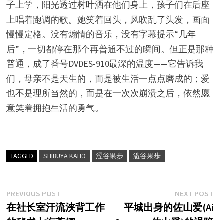
子上学，阳光透过树叶洒在他们身上，孩子们在后座
上唱着跑调的歌。她笑着回头，风吹乱了头发，画面
慢慢定格。没有煽情的音乐，没有字幕提示“几年
后”，一切都停在那个再普通不过的瞬间。但正是那种
普通，成了番号DVDES-910最深的温度——它告诉我
们，母亲不是天生的，而是被生活一点点磨成的；爱
也不是理所当然的，而是在一次次崩溃之后，依然愿
意笑着拥抱生活的勇气。
TAGGED
SHIBUYA KAHO
涩谷果步
澁谷果歩
文
Previous
N
PREVIOUS POST
NEXT POST
post:
p
在社长室汗流浃背工作
平城出身的佐山爱(Ai
章