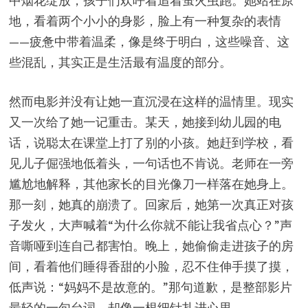
中烟花绽放，孩子们欢呼着追着萤火虫跑。她站在原
地，看着两个小小的身影，脸上有一种复杂的表情
——疲惫中带着温柔，像是终于明白，这些噪音、这
些混乱，其实正是生活最有温度的部分。
然而电影并没有让她一直沉浸在这样的温情里。现实
又一次给了她一记重击。某天，她接到幼儿园的电
话，说聪太在课堂上打了别的小孩。她赶到学校，看
见儿子倔强地低着头，一句话也不肯说。老师在一旁
尴尬地解释，其他家长的目光像刀一样落在她身上。
那一刻，她真的崩溃了。回家后，她第一次真正对孩
子发火，大声喊着“为什么你就不能让我省点心？”声
音嘶哑到连自己都害怕。晚上，她偷偷走进孩子的房
间，看着他们睡得香甜的小脸，忍不住伸手摸了摸，
低声说：“妈妈不是故意的。”那句道歉，是整部影片
最轻的一句台词，却像一根细针扎进心里。