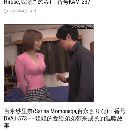
Hirose,広瀬このみ)：番号KAM-237
2025年4月14日
百永纱里奈(Sarina Momonaga,百永さりな)：番号
DVAJ-573——姐姐的爱给弟弟带来成长的温暖故
事