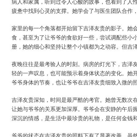
病人和家属，听到过令人心酸的故事，也看到了人
疲惫中找到心灵的支撑。她学会了与医生团队合作
家里的每一个角落都开始留下吉泽友贵的影子。她
食，甚至为了让爷爷的食欲好一些，尝试调配些小
册，她的细心和坚持让整个小镇都为之动容。但吉
夜晚往往是最考验人的时刻。病房的灯光下，吉泽
轻的一声叹息，也可能预示着身体状态的变化。她
爷爷身体的节奏，也让爷爷在吉泽友贵细致入微的
吉泽友贵深知，时间是最严酷的考官。她曾无数次
让她与爷爷的关系更加深厚。爷爷会在安静的午后握
深沉的情感，是生活中最珍贵的礼物，是任何金钱
爷爷的状态在吉泽友贵的照料下有了显著改善。虽