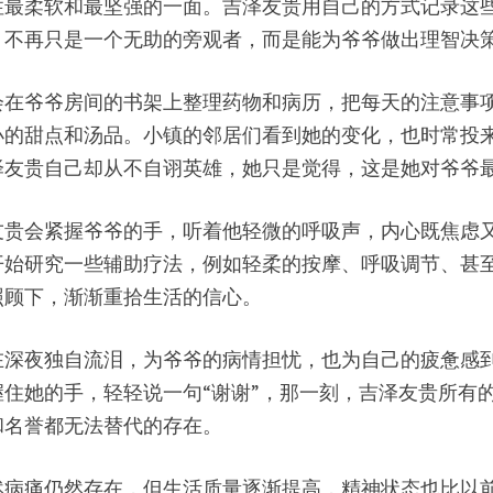
性最柔软和最坚强的一面。吉泽友贵用自己的方式记录这
，不再只是一个无助的旁观者，而是能为爷爷做出理智决
会在爷爷房间的书架上整理药物和病历，把每天的注意事
小的甜点和汤品。小镇的邻居们看到她的变化，也时常投
泽友贵自己却从不自诩英雄，她只是觉得，这是她对爷爷
友贵会紧握爷爷的手，听着他轻微的呼吸声，内心既焦虑
开始研究一些辅助疗法，例如轻柔的按摩、呼吸调节、甚
照顾下，渐渐重拾生活的信心。
在深夜独自流泪，为爷爷的病情担忧，也为自己的疲惫感
住她的手，轻轻说一句“谢谢”，那一刻，吉泽友贵所有
和名誉都无法替代的存在。
然病痛仍然存在，但生活质量逐渐提高，精神状态也比以