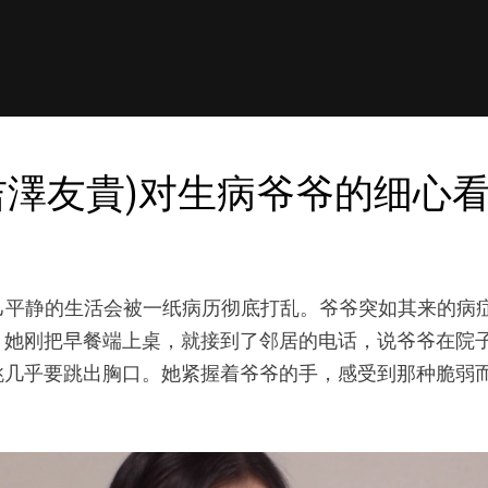
awa,吉澤友貴)对生病爷爷的细心看
从来没想过，自己平静的生活会被一纸病历彻底打乱。爷爷突如其
，她刚把早餐端上桌，就接到了邻居的电话，说爷爷在院
跳几乎要跳出胸口。她紧握着爷爷的手，感受到那种脆弱