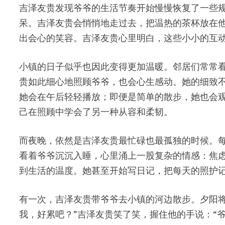
吉泽友贵发现爷爷的生活节奏开始慢慢恢复了一些
呆。吉泽友贵会悄悄地走过去，把温热的茶杯放在他
出会心的笑容。吉泽友贵心里明白，这些小小的互
小镇的日子似乎也因此变得更加温暖。邻居们常常
贵如此细心地照顾爷爷，也会心生感动。她的细致
她会在午后轻轻播放；即便是简单的散步，她也会
己在照顾中学会了另一种从容和柔韧。
而夜晚，依然是吉泽友贵最忙碌也最孤独的时候。
看着爷爷沉沉入睡，心里涌上一股复杂的情感：焦
到生活的温度。她甚至开始写日记，把每天的照护
有一次，吉泽友贵带爷爷去小镇的河边散步。夕阳
我，好累吧？”吉泽友贵笑了笑，握住他的手说：“