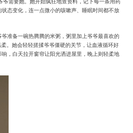
为爷爷需要她。她开始疯狂地查资料，记下每一条用药
的状态变化，连一点微小的咳嗽声、睡眠时间都不放
爷爷准备一碗热腾腾的米粥，粥里加上爷爷最喜欢的
温柔。她会轻轻搓揉爷爷僵硬的关节，让血液循环好
影响，白天拉开窗帘让阳光洒进屋里，晚上则轻柔地