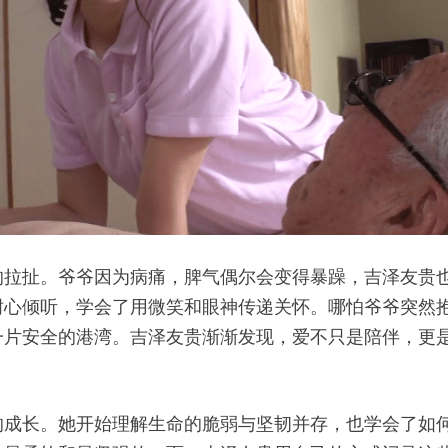
的拉扯。爷爷因为病痛，脾气偶尔会变得暴躁，吉泽友贵
耐心倾听，学会了用微笑和眼神传递关怀。哪怕爷爷突然
一片安全的港湾。吉泽友贵渐渐发现，爱不只是陪伴，更
的成长。她开始理解生命的脆弱与坚韧并存，也学会了如