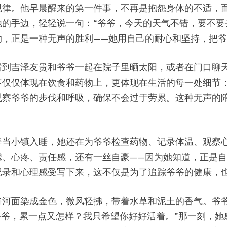
规律。他早晨醒来的第一件事，不再是抱怨身体的不适，
的手边，轻轻说一句：“爷爷，今天的天气不错，要不要
动，正是一种无声的胜利——她用自己的耐心和坚持，把
看到吉泽友贵和爷爷一起在院子里晒太阳，或者在门口聊
不仅仅体现在饮食和药物上，更体现在生活的每一处细节
观察爷爷的步伐和呼吸，确保不会过于劳累。这种无声的
每当小镇入睡，她还在为爷爷检查药物、记录体温、观察
虑、心疼、责任感，还有一丝自豪——因为她知道，正是
记录和心理感受写下来，这不仅是为了追踪爷爷的健康，
将河面染成金色，微风轻拂，带着水草和泥土的香气。爷爷
爷爷，累一点又怎样？我只希望你好好活着。”那一刻，她