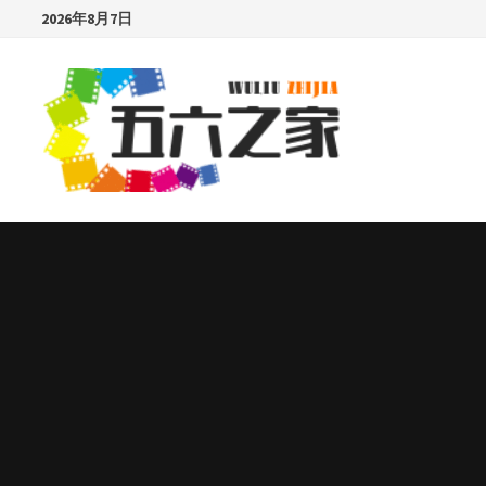
Skip
2026年8月7日
to
content