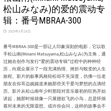
松山みなみ)的爱的震动专
辑：番号MBRAA-300
2025年3月25日
番号MBRAA-300是一部让人印象深刻的电影，它以歌
手松山南(Minami Matsuyama,松山みなみ)为主角，通
过她在创作与发行“爱的震动专辑”过程中的种种经
历，向观众展示了一段充满热情、挫折与蜕变的人生
旅程。影片的叙事风格轻松却不失深度，仿佛一位老
朋友在你耳边娓娓道来她那些关于爱与梦想的点滴经
历。影片从松山南年少时那段对音乐最初的狂热开始
讲起，她那时候就像一只展翅欲飞的小鸟，总是怀揣
着对未来的无限遐想。或许你会问，这样的故事会不