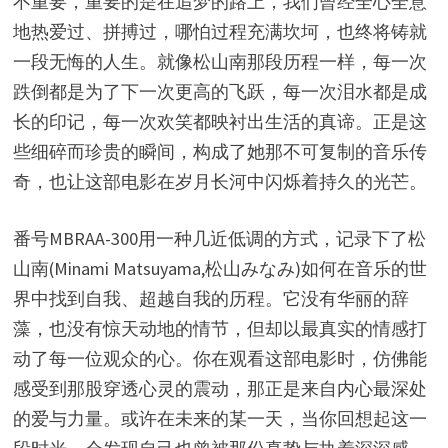
不重要，重要的是在追梦的路上，我们曾经全心全意
地热爱过、拼搏过，哪怕过程充满坎坷，也终将铸就
一段无悔的人生。就像松山南那段历程一样，每一次
跌倒都是为了下一次更高的飞跃，每一次泪水都是成
长的印记，每一次欢笑都映衬出生活的真谛。正是这
些细碎而珍贵的瞬间，构成了她那不可复制的音乐传
奇，也让这部电影在岁月长河中闪烁着持久的光芒。
番号MBRAA-300用一种几近低调的方式，记录下了松
山南(Minami Matsuyama,松山みなみ)如何在音乐的世
界中找到自我、超越自我的历程。它没有华丽的辞
藻，也没有惊天动地的情节，但却以最真实的情感打
动了每一位观众的心。你在观看这部电影时，仿佛能
感受到那股穿透心灵的震动，那正是来自内心最深处
的爱与力量。或许在未来的某一天，当你回想起这一