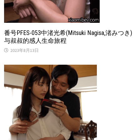
番号PFES-053中渚光希(Mitsuki Nagisa,渚みつき)
与叔叔的感人生命旅程
2023年8月13日