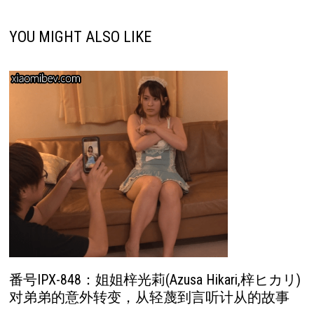
YOU MIGHT ALSO LIKE
番号IPX-848：姐姐梓光莉(Azusa Hikari,梓ヒカリ)
对弟弟的意外转变，从轻蔑到言听计从的故事