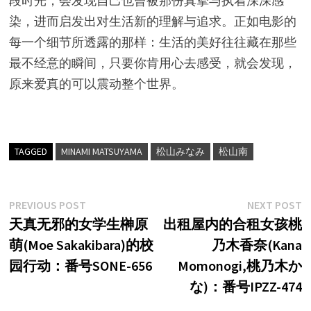
段时光，会发现自己也曾被那份真挚与执着深深感
染，进而启发出对生活新的理解与追求。正如电影的
每一个细节所透露的那样：生活的美好往往藏在那些
最不经意的瞬间，只要你肯用心去感受，就会发现，
原来爱真的可以震动整个世界。
TAGGED
MINAMI MATSUYAMA
松山みなみ
松山南
文
Previous
N
PREVIOUS POST
NEXT POST
post:
p
天真无邪的女学生榊原
出租屋内的合租女孩桃
章
萌(Moe Sakakibara)的校
乃木香奈(Kana
导
园行动：番号SONE-656
Momonogi,桃乃木か
航
な)：番号IPZZ-474