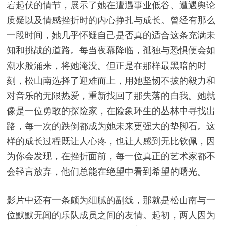
宕起伏的情节，展示了她在遭遇事业低谷、遭遇舆论
质疑以及情感挫折时的内心挣扎与成长。曾经有那么
一段时间，她几乎怀疑自己是否真的适合这条充满未
知和挑战的道路。每当夜幕降临，孤独与恐惧便会如
潮水般涌来，将她淹没。但正是在那样最黑暗的时
刻，松山南选择了迎难而上，用她坚韧不拔的毅力和
对音乐的无限热爱，重新找回了那失落的自我。她就
像是一位勇敢的探险家，在险象环生的丛林中寻找出
路，每一次的跌倒都成为她未来更强大的垫脚石。这
样的成长过程既让人心疼，也让人感到无比钦佩，因
为你会发现，在挫折面前，每一位真正的艺术家都不
会轻言放弃，他们总能在绝望中看到希望的曙光。
影片中还有一条颇为细腻的副线，那就是松山南与一
位默默无闻的乐队成员之间的友情。起初，两人因为