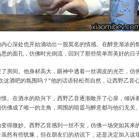
的内心深处也开始涌动出一股莫名的情感。在醉意渐浓的
熟悉的面孔，仿佛时光倒流，回到了那些简单而美好的日
进了房间。他身材高大，眼神中透着一丝调皮的光芒，仿
欢这酒吧的氛围吗？”他的话语轻松而自然，让西野乙音
憧憬。在酒水的助兴下，西野乙音逐渐敞开了心扉，倾诉
们仿佛成了唯一的主角，周围的喧嚣与醉意都与他们无关
始变得微妙。西野乙音感到一丝不安，仿佛一场突如其来
音虽然有些犹豫，但在朋友们的劝说下，还是决定加入这