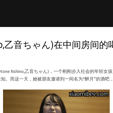
hino,乙音ちゃん)在中间房间的
one Nshino,乙音ちゃん)，一个刚刚步入社会的年
知。而这一天，她被朋友邀请到一间名为“醉月”的酒吧