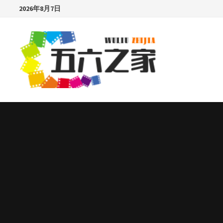
Skip
2026年8月7日
to
content