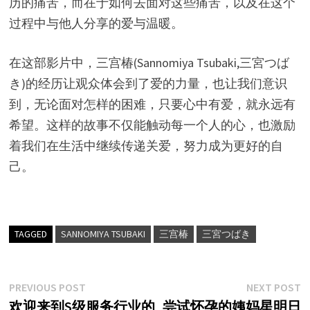
历的痛苦，而在于如何去面对这些痛苦，以及在这个
过程中与他人分享的爱与温暖。
在这部影片中，三宫椿(Sannomiya Tsubaki,三宮つば
き)的经历让观众体会到了爱的力量，也让我们意识
到，无论面对怎样的困难，只要心中有爱，就永远有
希望。这样的故事不仅能触动每一个人的心，也激励
着我们在生活中继续传递关爱，努力成为更好的自
己。
TAGGED
SANNOMIYA TSUBAKI
三宫椿
三宮つばき
文
Previous
N
PREVIOUS POST
NEXT POST
post:
p
欢迎来到S级服务行业的
尝试怀孕的姨妈星明日