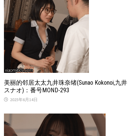
美丽的邻居太太九井珠奈绪(Sunao Kokonoi,九井
スナオ)：番号MOND-293
2025年6月14日