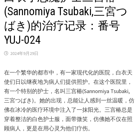
(Sannomiya Tsubaki,三宮つ
ばき)的治疗记录：番号
YUJ-024
2024年9月29日
在一个繁华的都市中，有一家现代化的医院，白衣天
使们日以继夜地为病人们提供照护。在这个医院里，
有一个特别的护士，名叫三宫椿(Sannomiya Tsubaki,
三宮つばき)。她的出现，总能让人感到一丝温暖，仿
佛在冰冷的医疗环境中注入了一抹阳光。三宫椿总是
穿着整洁的白色护士服，面带微笑，仿佛她不仅在照
顾病人，更是在用心灵为他们疗伤。