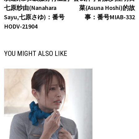
章
七原纱由(Nanahara
菜(Asuna Hoshi)的故
导
Sayu,七原さゆ)：番号
事：番号MIAB-332
航
HODV-21904
YOU MIGHT ALSO LIKE