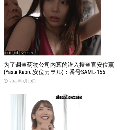
为了调查药物公司内幕的潜入搜查官安位薫
(Yasui Kaoru,安位カヲル)：番号SAME-156
2025年3月13日