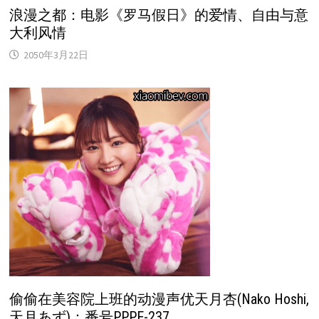
浪漫之都：电影《罗马假日》的爱情、自由与意
大利风情
2050年3月22日
偷偷在美容院上班的动漫声优天月杏(Nako Hoshi,
天月あず)：番号PPPE-237