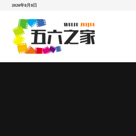
Skip
2026年8月8日
to
content