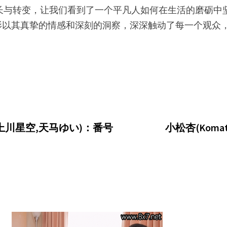
石レア)的成长与转变，让我们看到了一个平凡人如何在生活的
影以其真挚的情感和深刻的洞察，深深触动了每一个观众
ui,上川星空,天马ゆい)：番号
小松杏(Koma