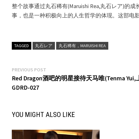
整个故事通过丸石稀有(Maruishi Rea,丸
事，也是一种积极向上的人生哲学的体现。这部电
TAGGED
丸石レア
丸石稀有，MARUISHI REA
文
Previous
PREVIOUS POST
post:
Red Dragon酒吧的明星接待天马唯(Tenma Y
章
GDRD-027
导
航
YOU MIGHT ALSO LIKE