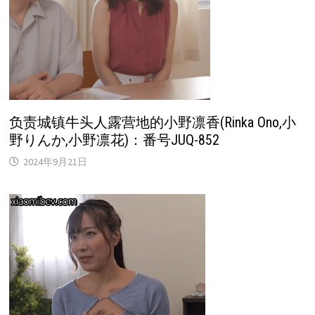
负责城镇牛头人露营地的小野凛香(Rinka Ono,小
野りんか,小野凛花)：番号JUQ-852
2024年9月21日