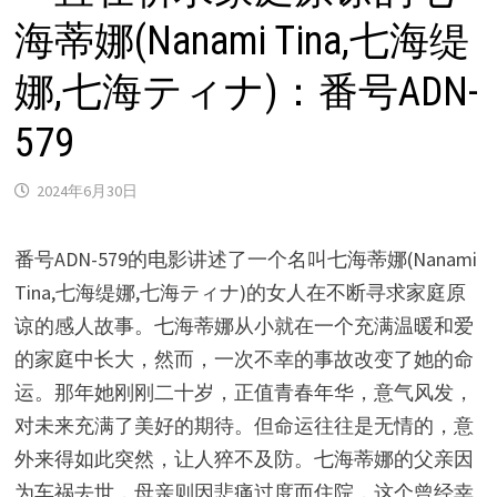
海蒂娜(Nanami Tina,七海缇
娜,七海ティナ)：番号ADN-
579
2024年6月30日
番号ADN-579的电影讲述了一个名叫七海蒂娜(Nanami
Tina,七海缇娜,七海ティナ)的女人在不断寻求家庭原
谅的感人故事。七海蒂娜从小就在一个充满温暖和爱
的家庭中长大，然而，一次不幸的事故改变了她的命
运。那年她刚刚二十岁，正值青春年华，意气风发，
对未来充满了美好的期待。但命运往往是无情的，意
外来得如此突然，让人猝不及防。七海蒂娜的父亲因
为车祸去世，母亲则因悲痛过度而住院，这个曾经幸