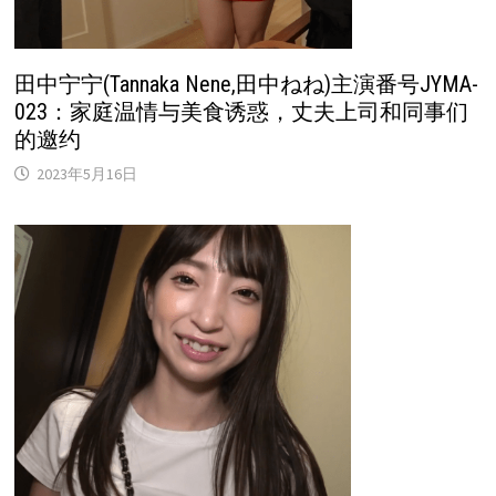
田中宁宁(Tannaka Nene,田中ねね)主演番号JYMA-
023：家庭温情与美食诱惑，丈夫上司和同事们
的邀约
2023年5月16日