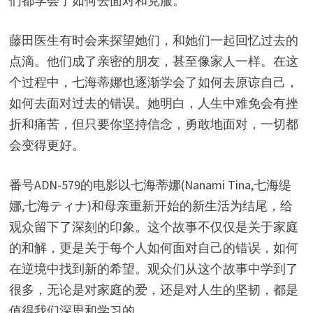
们都学会了如何去面对和克服。
藤田医生有时会来探望她们，和她们一起回忆过去的
点滴。他们成了亲密的朋友，甚至像家人一样。在这
个过程中，七海蒂娜也逐渐学会了如何去原谅自己，
如何去面对过去的错误。她明白，人生中难免会有挫
折和痛苦，但只要你坚持信念，勇敢地面对，一切都
会变得更好。
番号ADN-579的电影以七海蒂娜(Nanami Tina,七海缇
娜,七海ティナ)和母亲重新开始的新生活为结尾，给
观众留下了深刻的印象。这个故事不仅仅是关于家庭
的和解，更是关于每个人如何面对自己的错误，如何
在逆境中找到新的希望。观众们从这个故事中学到了
很多，无论是对家庭的爱，还是对人生的坚韧，都是
值得我们深思和学习的。