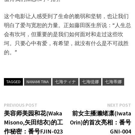
这个电影让人感受到了生命的脆弱和坚韧，也让我们
明白了爱与宽恕的力量。正如藤田医生所说：“人生总
会有坎坷，但重要的是我们如何面对和走过这些坎
坷。只要心中有爱，有希望，就没有什么是不可战胜
的。”
TAGGED
NANAMI TINA
七海ティナ
七海缇娜
七海蒂娜
文
Previous
N
PREVIOUS POST
NEXT POST
post:
p
美容师美园和花(Waka
前女主播濑绪凛(Iwata
章
Misono,矢田结衣)的工
Orin)的首次亮相：番号
导
作秘密：番号FJIN-023
GNI-004