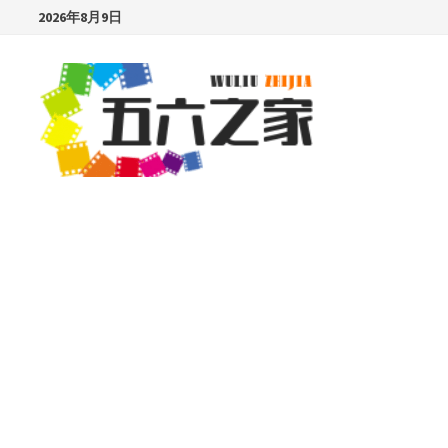
Skip
2026年8月9日
to
content