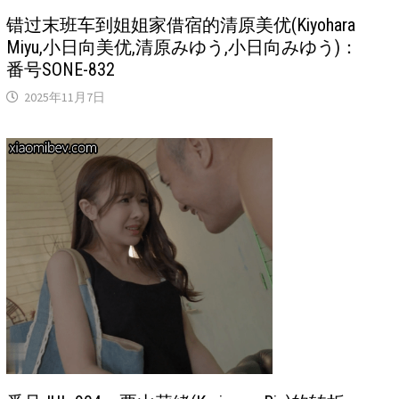
错过末班车到姐姐家借宿的清原美优(Kiyohara
Miyu,小日向美优,清原みゆう,小日向みゆう)：
番号SONE-832
2025年11月7日