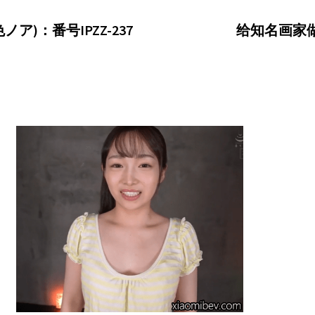
ノア)：番号IPZZ-237
给知名画家做模