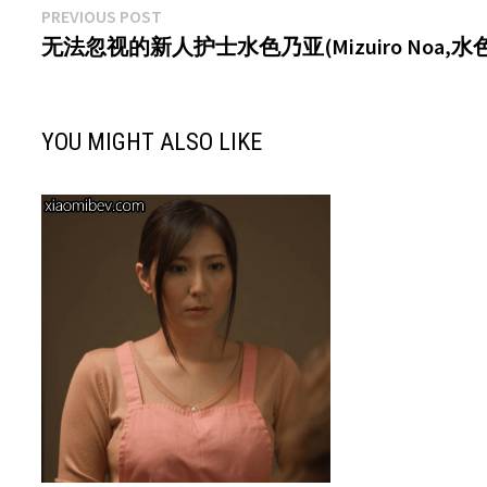
文
Previous
PREVIOUS POST
post:
无法忽视的新人护士水色乃亚(Mizuiro Noa,水色
章
导
航
YOU MIGHT ALSO LIKE