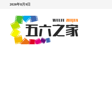
Skip
2026年8月9日
to
content