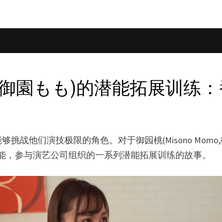
mo,御園もも)的潜能拓展训练：番号
战他们演技极限的角色。对于御园桃(Misono Mom
自身潜能，参与演艺公司组织的一系列潜能拓展训练的故事。