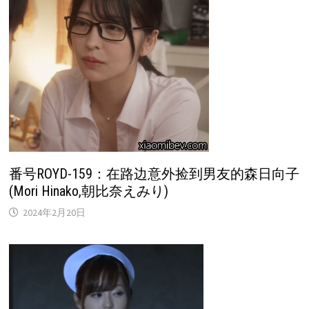
番号ROYD-159：在路边意外捡到男友的森日向子
(Mori Hinako,朝比奈えみり)
2024年2月20日