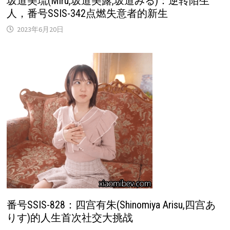
坂道美琉(Miru,坂道美露,坂道みる︎)：逆转陌生
人，番号SSIS-342点燃失意者的新生
2023年6月20日
番号SSIS-828：四宫有朱(Shinomiya Arisu,四宫あ
りす)的人生首次社交大挑战