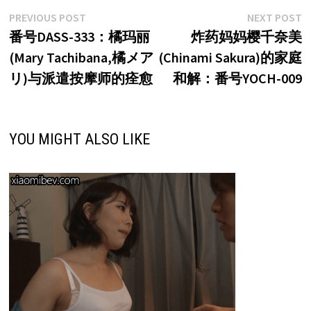
文
Previous
N
PREVIOUS POST
NEXT POST
post:
p
番号DASS-333：橘玛丽
炸药妈妈樱千奈美
章
(Mary Tachibana,橘メア
(Chinami Sakura)的家庭
导
リ)与派遣按摩师的痊愈
和解：番号YOCH-009
航
YOU MIGHT ALSO LIKE