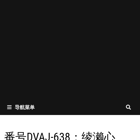
导航菜单
番号DVAJ-638：绫濑心