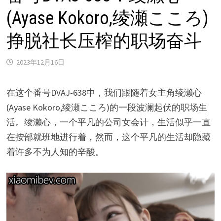
(Ayase Kokoro,绫瀬こころ)
挣脱社长压榨的职场奋斗
2023年12月16日
在这个番号DVAJ-638中，我们跟随着女主角绫濑心
(Ayase Kokoro,绫瀬こころ)的一段波澜起伏的职场生
活。绫濑心，一个平凡的公司女会计，生活似乎一直
在按部就班地进行着，然而，这个平凡的生活却隐藏
着许多不为人知的辛酸。