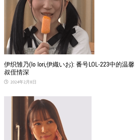
伊织雏乃(Io Iori,伊織いお): 番号LOL-223中的温馨
叔侄情深
2024年2月8日