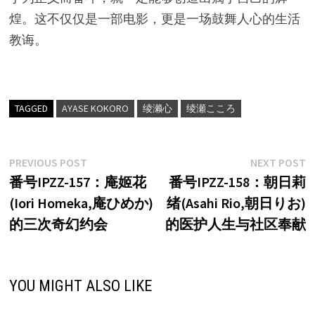
煌。这不仅仅是一部电影，更是一场鼓舞人心的生活
教诲。
TAGGED
AYASE KOKORO
绫濑心
绫瀬こころ
文
Previous
N
PREVIOUS POST
NEXT POST
post:
p
番号IPZZ-157：庵姬花
番号IPZZ-158：朝日莉
章
(Iori Homeka,庵ひめか)
绪(Asahi Rio,朝日りお)
导
的三次奇幻约会
的医护人生与社区奉献
航
YOU MIGHT ALSO LIKE