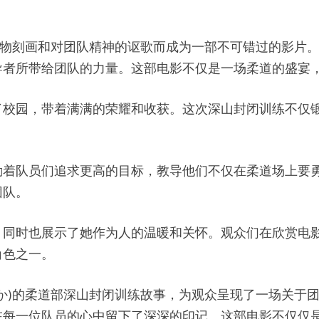
刻的人物刻画和对团队精神的讴歌而成为一部不可错过的影
导者所带给团队的力量。这部电影不仅是一场柔道的盛宴
了校园，带着满满的荣耀和收获。这次深山封闭训练不仅
励着队员们追求更高的目标，教导他们不仅在柔道场上要
团队。
，同时也展示了她作为人的温暖和关怀。观众们在欣赏电
角色之一。
meka,庵ひめか)的柔道部深山封闭训练故事，为观众呈现了一
在每一位队员的心中留下了深深的印记。这部电影不仅仅