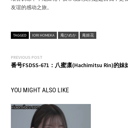
友谊的感动之旅。
TAGGED
IORI HOMEKA
庵ひめか
庵姬花
文
Previous
PREVIOUS POST
post:
番号FSDSS-671：八蜜凛(Hachimitsu Ri
章
导
航
YOU MIGHT ALSO LIKE