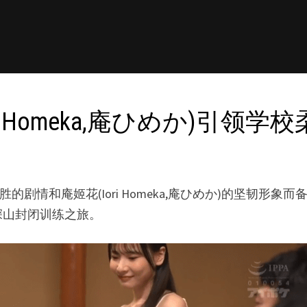
ori Homeka,庵ひめか)引
入胜的剧情和庵姬花(Iori Homeka,庵ひめか)的坚韧
深山封闭训练之旅。