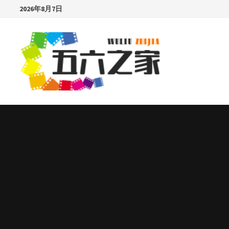
Skip
2026年8月7日
to
content