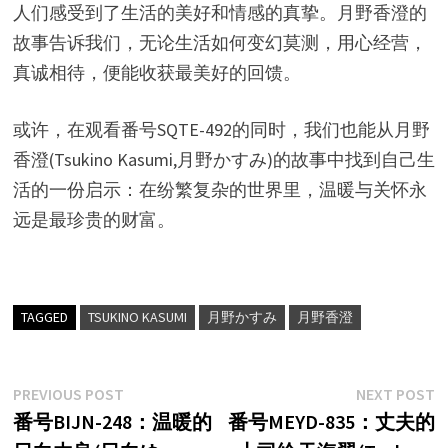
人们感受到了生活的美好和情感的真挚。月野香澄的
故事告诉我们，无论生活如何变幻莫测，用心经营，
真诚相待，便能收获最美好的回馈。
或许，在观看番号SQTE-492的同时，我们也能从月野
香澄(Tsukino Kasumi,月野かすみ)的故事中找到自己生
活的一份启示：在纷繁复杂的世界里，温暖与关怀永
远是最珍贵的财富。
TAGGED
TSUKINO KASUMI
月野かすみ
月野香澄
文
Previous
N
PREVIOUS POST
NEXT POST
post:
p
番号BIJN-248：温暖的
番号MEYD-835：丈夫的
章