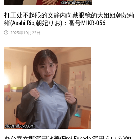
打工处不起眼的文静内向戴眼镜的大姐姐朝妃莉
绪(Asahi Rio,朝妃りお)：番号MIKR-056
2025年10月22日
办公室女郎深田咏美(Eimi Fukada,深田えいみ)的