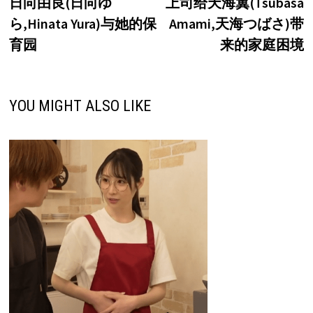
日向由良(日向ゆ
上司给天海翼(Tsubasa
导
ら,Hinata Yura)与她的保
Amami,天海つばさ)带
航
育园
来的家庭困境
YOU MIGHT ALSO LIKE