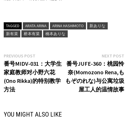
TAGGED
ARATA ARINA
ARINA HASHIMOTO
新ありな
新有菜
桥本有菜
橋本ありな
文
Previous
N
PREVIOUS POST
NEXT POST
post:
p
番号MIDV-031：大学生
番号JUFE-360：桃园怜
章
家庭教师对小野六花
奈(Momozono Rena,も
导
(Ono Rikka)的特别教学
もぞのれな)与公寓垃圾
航
方法
屋工人的温情故事
YOU MIGHT ALSO LIKE