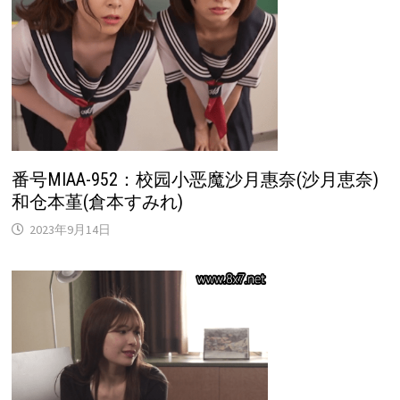
番号MIAA-952：校园小恶魔沙月惠奈(沙月恵奈)
和仓本堇(倉本すみれ)
2023年9月14日