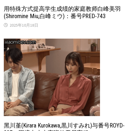
用特殊方式提高学生成绩的家庭教师白峰美羽
(Shiromine Miu,白峰ミウ)：番号PRED-743
2025年10月18日
黑川堇(Kirara Kurokawa,黒川すみれ)与番号ROYD-