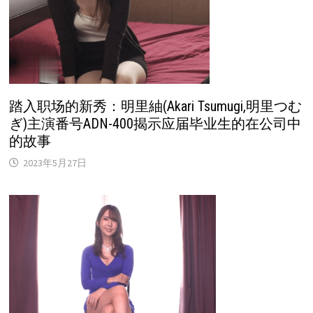
踏入职场的新秀：明里紬(Akari Tsumugi,明里つむ
ぎ)主演番号ADN-400揭示应届毕业生的在公司中
的故事
2023年5月27日