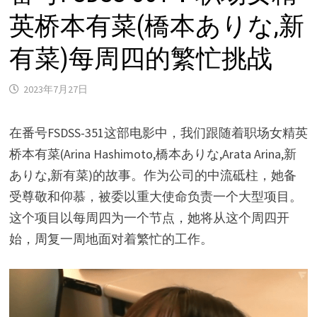
英桥本有菜(橋本ありな,新
有菜)每周四的繁忙挑战
2023年7月27日
在番号FSDSS-351这部电影中，我们跟随着职场女精英
桥本有菜(Arina Hashimoto,橋本ありな,Arata Arina,新
ありな,新有菜)的故事。作为公司的中流砥柱，她备
受尊敬和仰慕，被委以重大使命负责一个大型项目。
这个项目以每周四为一个节点，她将从这个周四开
始，周复一周地面对着繁忙的工作。