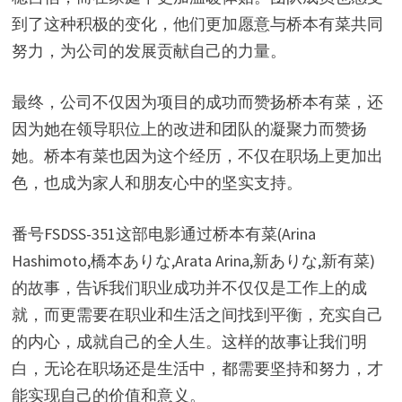
到了这种积极的变化，他们更加愿意与桥本有菜共同
努力，为公司的发展贡献自己的力量。
最终，公司不仅因为项目的成功而赞扬桥本有菜，还
因为她在领导职位上的改进和团队的凝聚力而赞扬
她。桥本有菜也因为这个经历，不仅在职场上更加出
色，也成为家人和朋友心中的坚实支持。
番号FSDSS-351这部电影通过桥本有菜(Arina
Hashimoto,橋本ありな,Arata Arina,新ありな,新有菜)
的故事，告诉我们职业成功并不仅仅是工作上的成
就，而更需要在职业和生活之间找到平衡，充实自己
的内心，成就自己的全人生。这样的故事让我们明
白，无论在职场还是生活中，都需要坚持和努力，才
能实现自己的价值和意义。