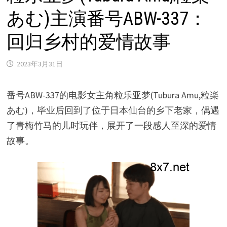
あむ)主演番号ABW-337：
回归乡村的爱情故事
2023年3月31日
番号ABW-337的电影女主角粒乐亚梦(Tubura Amu,粒楽
あむ)，毕业后回到了位于日本仙台的乡下老家，偶遇
了青梅竹马的儿时玩伴，展开了一段感人至深的爱情
故事。