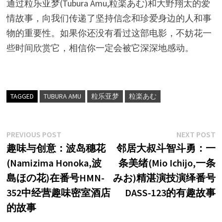
通过粒乐亚梦(Tubura Amu,粒楽あむ)和大野翔太的爱
情故事，向我们传递了坚持信念和珍爱身边的人和事
物的重要性。如果你还没有看过这部电影，不妨花一
些时间欣赏它，相信你一定会被它深深地感动。
TAGGED
TUBURA AMU
粒乐亚梦
粒楽あむ
文
Previous
N
PREVIOUS POST
NEXT POST
post:
p
趣味与创意：波岛穗花
邻居大叔斗智斗勇：一
章
(Namizima Honoka,波
条美绪(Mio Ichijo,一条
导
島ほの花)在番号HMN-
みお)精湛演技演绎番号
航
352中经营趣味密室酒店
DASS-123的有趣故事
的故事