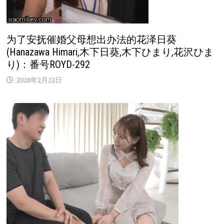
为了安抚催婚父母想出办法的花泽日葵
(Hanazawa Himari,木下日葵,木下ひまり,花沢ひま
り)：番号ROYD-292
2026年2月22日