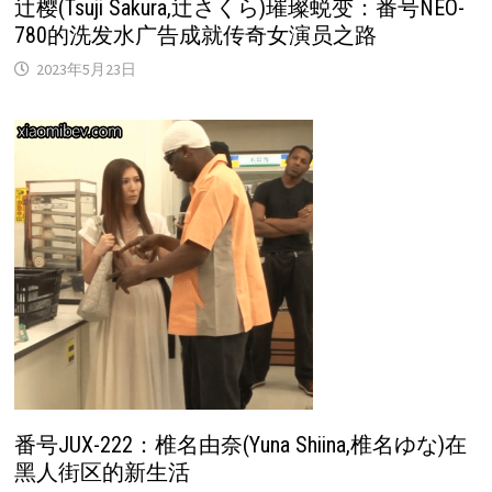
辻樱(Tsuji Sakura,辻さくら)璀璨蜕变：番号NEO-
780的洗发水广告成就传奇女演员之路
2023年5月23日
番号JUX-222：椎名由奈(Yuna Shiina,椎名ゆな)在
黑人街区的新生活