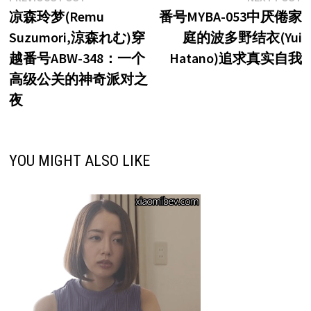
post:
p
凉森玲梦(Remu
番号MYBA-053中厌倦家
章
Suzumori,涼森れむ)穿
庭的波多野结衣(Yui
导
越番号ABW-348：一个
Hatano)追求真实自我
航
高级公关的神奇派对之
夜
YOU MIGHT ALSO LIKE