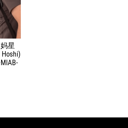
姨妈星
Hoshi)
IAB-