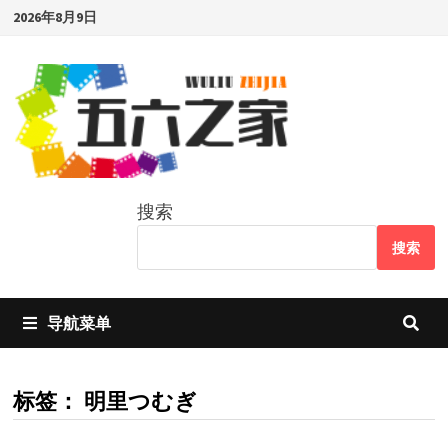
Skip
2026年8月9日
to
content
搜索
搜索
导航菜单
标签：
明里つむぎ