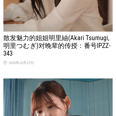
散发魅力的姐姐明里紬(Akari Tsumugi,
明里つむぎ)对晚辈的传授：番号IPZZ-
343
2025年10月27日