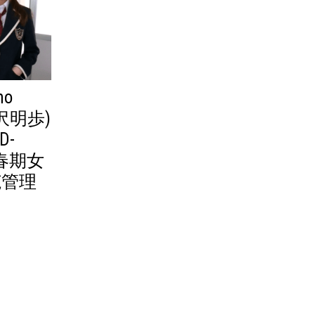
ho
吉沢明歩)
D-
春期女
范管理